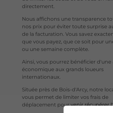
directement.
Nous affichons une transparence tot
nos prix pour éviter toute surprise
de la facturation. Vous savez exact
que vous payez, que ce soit pour un
ou une semaine complète.
Ainsi, vous pourrez bénéficier d'une 
économique aux grands loueurs
internationaux.
Située près de Bois-d'Arcy, notre loc
vous permet de limiter vos frais de
déplacement pour
venir récupérer l