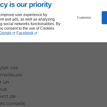
cy is our priority
 improve user experience by
Customize
nt and ads, as well as analyzing
ng social networks functionalities. By
uer un
you consent to the use of Cookies
Google
Facebook
.
-
yser vos
meilleure
r un
ous
ment de
es conseils