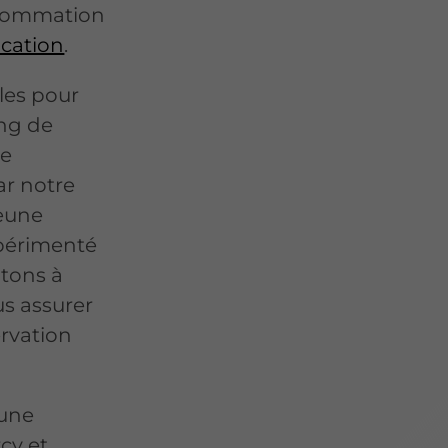
nsommation
ocation
.
les pour
ong de
de
ar notre
jeune
périmenté
ptons à
us assurer
ervation
 une
cy et