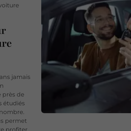
voiture
ur
ure
ans jamais
En
e près de
s étudiés
d nombre.
us permet
re profiter