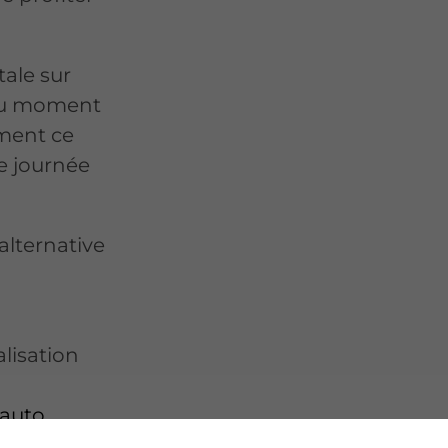
ale sur
 au moment
ement ce
e journée
alternative
alisation
'auto
.